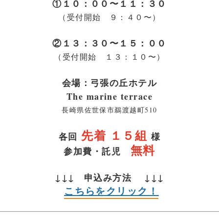
①１０：００〜１１：３０
（受付開始 ９：４０〜）
②１３：３０〜１５：００
（受付開始 １３：１０〜）
会場：弓張の丘ホテル
The marine terrace
長崎県佐世保市鵜渡越町510
先着 １５組
各回
様
無料
参加費・託児
↓↓↓ 申込み方法 ↓↓↓
こちらをクリック！