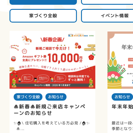
家づくり全般
イベント情報
家づくり全般
お知らせ
お知らせ
🎍新春🎍新規ご来店キャンペ
年末年
ーンのお知らせ
✨🏠\ 住宅購入を考えている方必見 /🏠✨
最近は一段
🎍...
季節となりま