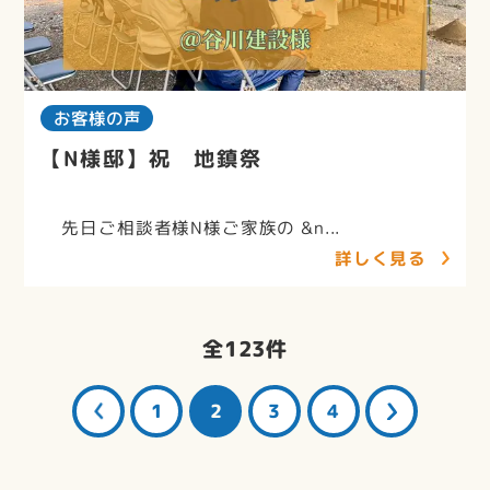
お客様の声
【N様邸】祝 地鎮祭
先日ご相談者様N様ご家族の &n...
詳しく見る
全
123
件
1
2
3
4